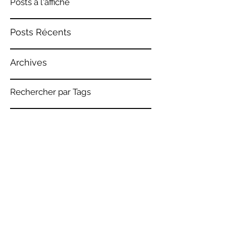
Posts à l'affiche
Posts Récents
Archives
Rechercher par Tags
Retrouvez-nous
LA CAMERA DELLE LACRIME
Bruno Bonhoure / Khaï-Dong Luong
Lettre d'info
Espace pédagogique