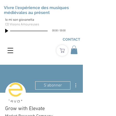
Vivre l'expérience des musiques
médiévales au présent
Io mi son giovanetta
CD Visions Amoureuses
00:00
/
00:00
CONTACT
Plus d'actions
S'abonner
Grow with Elevate