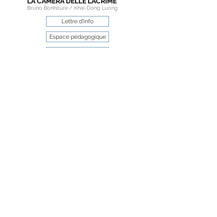
LA CAMERA DELLE LACRIME
Bruno Bonhoure / Khaï-Dong Luong
Lettre d'info
Espace pédagogique
Espace pro
Espace choriste
Rejoignez les amis de
La camera delle Lacrime
sur les réseaux sociaux.