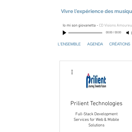
Vivre l'expérience des musiq
Io mi son giovanetta
-
CD Visions Amoure
00:00
/
00:00
L'ENSEMBLE
AGENDA
CRÉATIONS
Plus d'actions
Prilient Technologies
Full-Stack Development
Services for Web & Mobile
Solutions