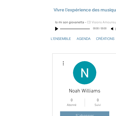
Vivre l'expérience des musiq
Io mi son giovanetta
-
CD Visions Amoure
00:00
/
00:00
L'ENSEMBLE
AGENDA
CRÉATIONS
Plus d'actions
Noah Williams
0
0
Abonné
Suivi