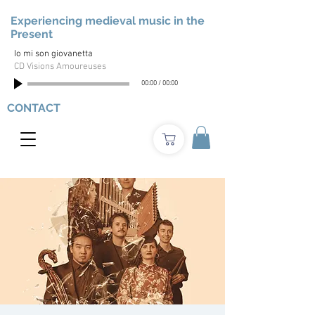
Experiencing medieval music in the
Present
Io mi son giovanetta
CD Visions Amoureuses
00:00
/
00:00
CONTACT