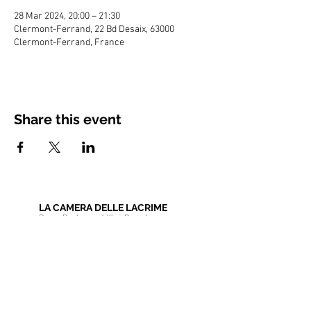
28 Mar 2024, 20:00 – 21:30
Clermont-Ferrand, 22 Bd Desaix, 63000
Clermont-Ferrand, France
Share this event
LA CAMERA DELLE LACRIME
Bruno Bonhoure / Khaï-Dong Luong
Newsletter
Educational Resources
Pro Area
Choir Member Section