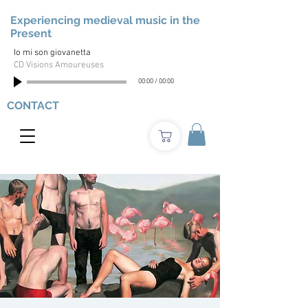
Experiencing medieval music in the
Present
Io mi son giovanetta
CD Visions Amoureuses
00:00
/
00:00
CONTACT