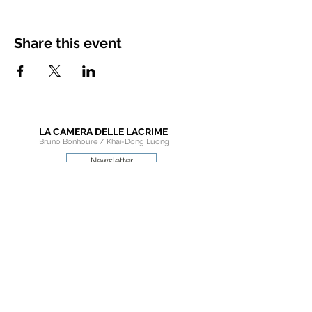
Share this event
LA CAMERA DELLE LACRIME
Bruno Bonhoure / Khaï-Dong Luong
Newsletter
Educational Resources
Pro Area
Choir Member Section
Connect with the Friends
of
La Camera delle Lacrime