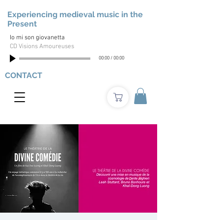
Experiencing medieval music in the
Present
Io mi son giovanetta
CD Visions Amoureuses
00:00
/
00:00
CONTACT