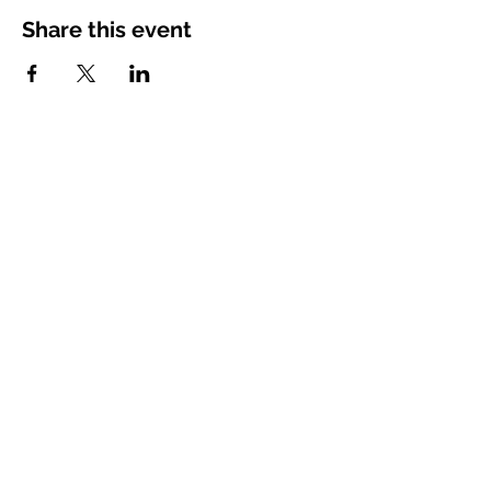
Share this event
LA CAMERA DELLE LACRIME
Bruno Bonhoure / Khaï-Dong Luong
Newsletter
Educational Resources
Pro Area
Choir Member Section
Connect with the Friends
of
La Camera delle Lacrime
on social media.