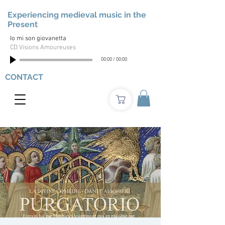
Experiencing medieval music in the
Present
Io mi son giovanetta
CD Visions Amoureuses
00:00
/
00:00
CONTACT