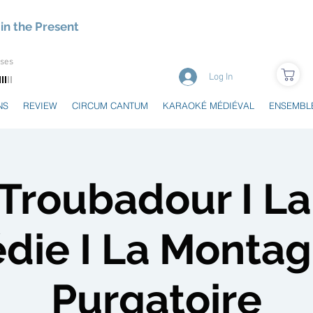
in the Present
uses
Log In
NS
REVIEW
CIRCUM CANTUM
KARAOKÉ MÉDIÉVAL
ENSEMBL
Troubadour I La
die I La Montag
Purgatoire