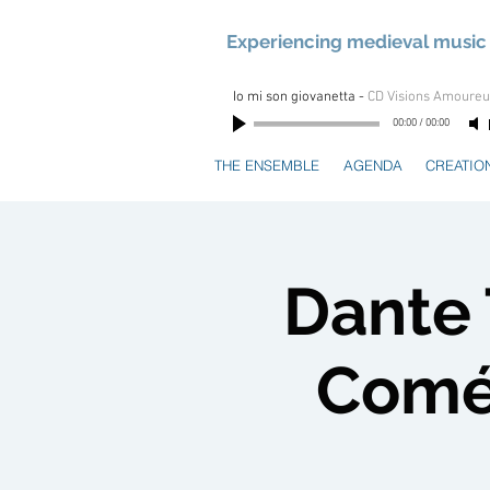
Experiencing medieval music 
Io mi son giovanetta
-
CD Visions Amoure
00:00
/
00:00
THE ENSEMBLE
AGENDA
CREATIO
Dante 
Comé