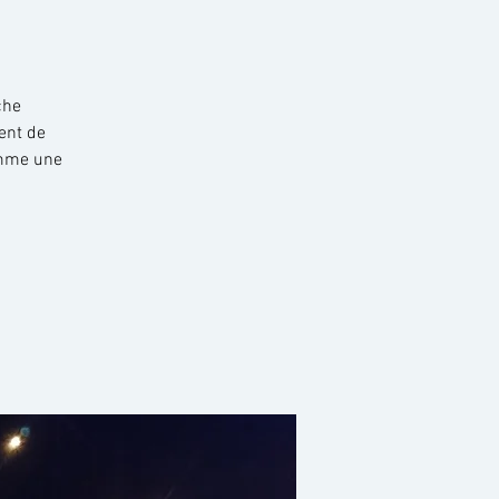
che
ent de
comme une