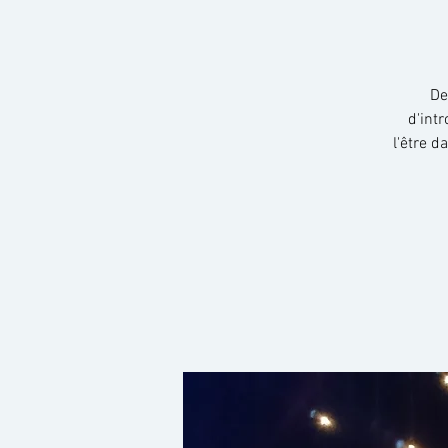
De
d'int
l'être d