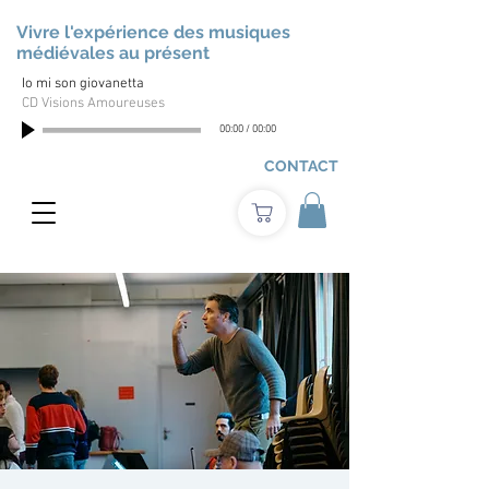
Vivre l'expérience des musiques
médiévales au présent
Io mi son giovanetta
CD Visions Amoureuses
00:00
/
00:00
CONTACT