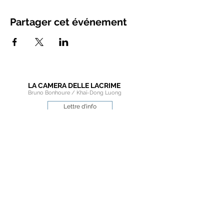
Partager cet événement
LA CAMERA DELLE LACRIME
Bruno Bonhoure / Khaï-Dong Luong
Lettre d'info
Espace pédagogique
Espace pro
Espace choriste
Rejoignez les amis de
La camera delle Lacrime
sur les réseaux sociaux.