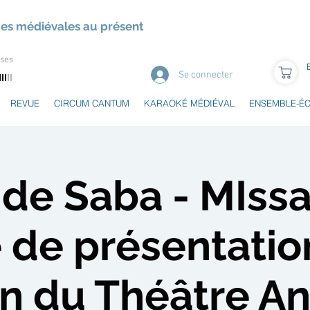
ues médiévales au présent
uses
Se connecter
REVUE
CIRCUM CANTUM
KARAOKÉ MÉDIÉVAL
ENSEMBLE-É
de Saba - MIssa
 de présentatio
on du Théâtre An