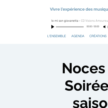
Vivre l'expérience des musiq
Io mi son giovanetta
-
CD Visions Amoure
00:00
/
00:00
L'ENSEMBLE
AGENDA
CRÉATIONS
Noces 
Soirée
sais