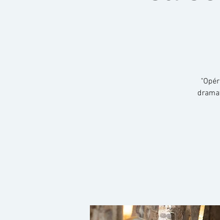
"Opér
dramat