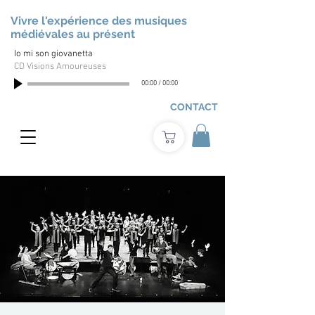
Vivre l'expérience des musiques
médiévales au présent
Io mi son giovanetta
CD Visions Amoureuses
00:00
/
00:00
CONTACT