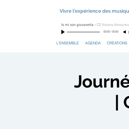
Vivre l'expérience des musiq
Io mi son giovanetta
-
CD Visions Amoure
00:00
/
00:00
L'ENSEMBLE
AGENDA
CRÉATIONS
Journé
|