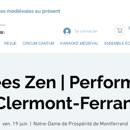
ues médiévales au présent
uses
Se connecter
REVUE
CIRCUM CANTUM
KARAOKÉ MÉDIÉVAL
ENSEMBLE-É
es Zen | Perfo
 Clermont-Ferra
ven. 19 juin
  |  
Notre-Dame de Prospérité de Montferrand