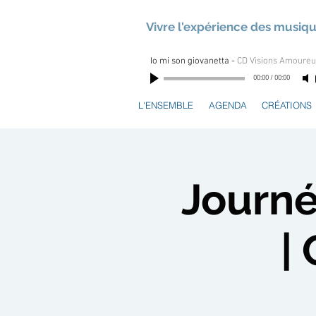
Vivre l'expérience des musiq
Io mi son giovanetta
-
CD Visions Amoure
00:00
/
00:00
L'ENSEMBLE
AGENDA
CRÉATIONS
Journé
|