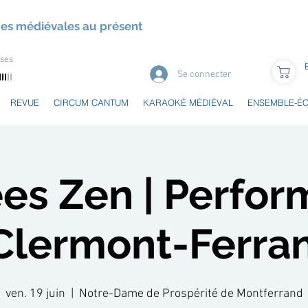
ues médiévales au présent
uses
Se connecter
REVUE
CIRCUM CANTUM
KARAOKÉ MÉDIÉVAL
ENSEMBLE-É
es Zen | Perfo
 Clermont-Ferra
ven. 19 juin
  |  
Notre-Dame de Prospérité de Montferrand