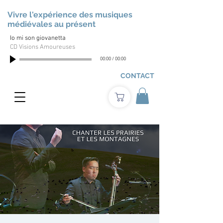
Vivre l'expérience des musiques
médiévales au présent
Io mi son giovanetta
CD Visions Amoureuses
00:00
/
00:00
CONTACT