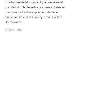
montagnes de Mongolie. Il y a une vraie et 
grande complicité entre les deux artistes et 
l'un comme l'autre apprécient de faire 
participer en chant et en rythme le public.
Un moment…
Afficher plus
Partager cet événement
LA CAMERA DELLE LACRIME
Bruno Bonhoure / Khaï-Dong Luong
Lettre d'info
Espace pédagogique