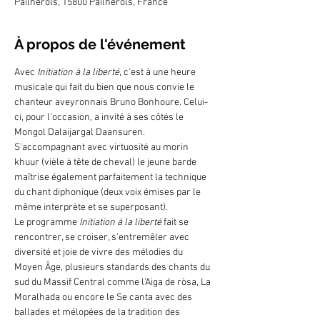
Pailherols, 15800 Pailherols, France
À propos de l'événement
Avec
 Initiation à la liberté
, c'est à une heure 
musicale qui fait du bien que nous convie le 
chanteur aveyronnais Bruno Bonhoure. Celui-
ci, pour l'occasion, a invité à ses côtés le 
Mongol Dalaijargal Daansuren. 
S'accompagnant avec virtuosité au morin 
khuur (vièle à tête de cheval) le jeune barde 
maîtrise également parfaitement la technique 
du chant diphonique (deux voix émises par le 
même interprète et se superposant).
Le programme 
Initiation à la liberté 
fait se 
rencontrer, se croiser, s’entremêler avec 
diversité et joie de vivre des mélodies du 
Moyen Âge, plusieurs standards des chants du 
sud du Massif Central comme l'Aiga de ròsa, La 
Moralhada ou encore le Se canta avec des 
ballades et mélopées de la tradition des 