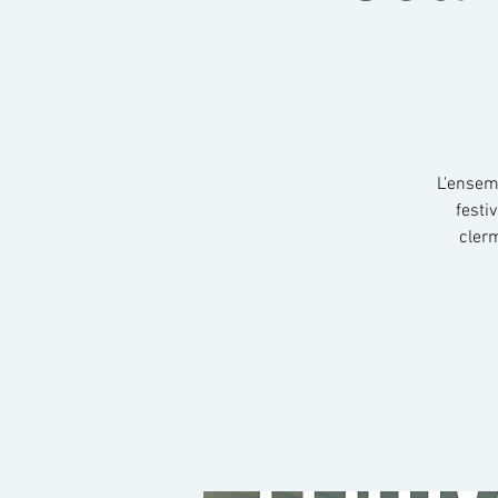
L'ensemb
festi
cler