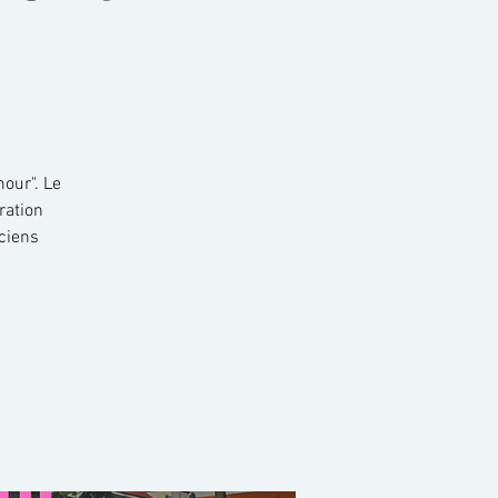
mour". Le
ration
ciens