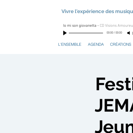
Vivre l'expérience des musiq
Io mi son giovanetta
-
CD Visions Amoure
00:00
/
00:00
L'ENSEMBLE
AGENDA
CRÉATIONS
Fes
JEMA
Jeun