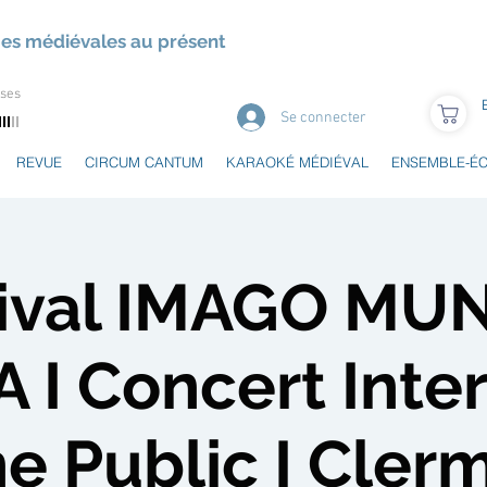
ues médiévales au présent
uses
Se connecter
REVUE
CIRCUM CANTUM
KARAOKÉ MÉDIÉVAL
ENSEMBLE-É
tival IMAGO MUN
 I Concert Inter
e Public I Cler