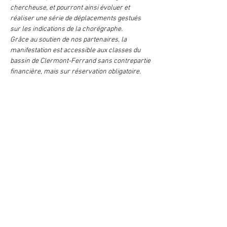
chercheuse, et pourront ainsi évoluer et 
réaliser une série de déplacements gestués 
sur les indications de la chorégraphe.
Grâce au soutien de nos partenaires, la 
manifestation est accessible aux classes du 
bassin de Clermont-Ferrand sans contrepartie 
financière, mais sur réservation obligatoire. 
Partager cet événement
LA CAMERA DELLE LACRIME
Bruno Bonhoure / Khaï-Dong Luong
Lettre d'info