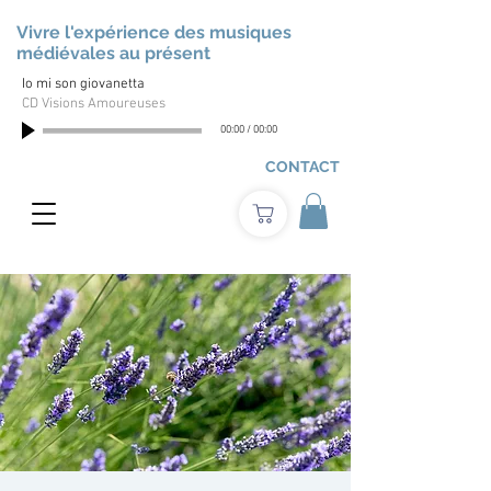
Vivre l'expérience des musiques
médiévales au présent
Io mi son giovanetta
CD Visions Amoureuses
00:00
/
00:00
CONTACT