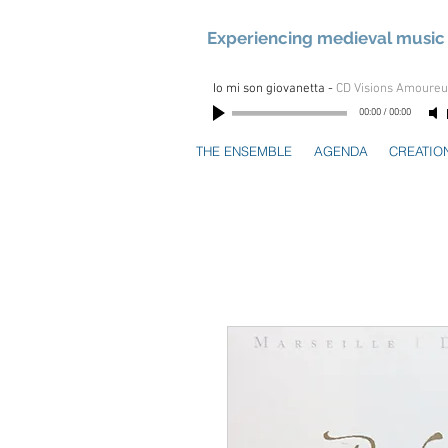
Experiencing medieval music 
Io mi son giovanetta
-
CD Visions Amoure
00:00
/
00:00
THE ENSEMBLE
AGENDA
CREATIO