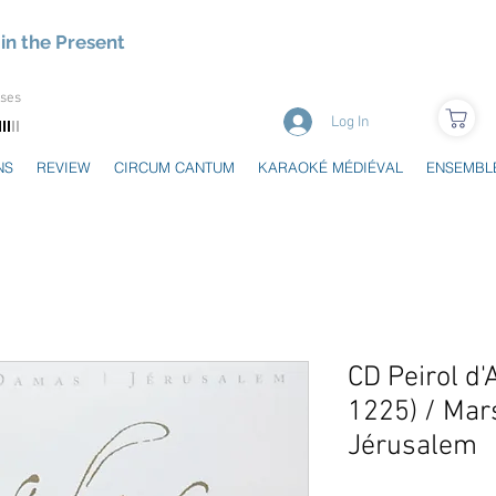
in the Present
uses
Log In
NS
REVIEW
CIRCUM CANTUM
KARAOKÉ MÉDIÉVAL
ENSEMBL
CD Peirol d
1225) / Mar
Jérusalem