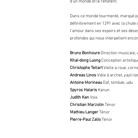
d’un monde et le reflètent.
Dans ce monde tourmenté, marqué par 
définitivement en 1291 avec la chute d’
l’amour dans ses espoirs et ses dés
profondes qui nous interpellent encor
Bruno Bonhoure
Direction musicale, 
Khaï-dong Luong
Conception artistiqu
Christophe Tellart
Vielle à roue, corn
Andreas Linos
Vièle à archet, yayli t
Antoine Morineau
Daf, tombak, udu
Spyros Halaris
Kanun
Judith Kan
Voix
Christian Marzolin
Ténor
Mathieu Langer
Ténor
Pierre-Paul Zalio
Ténor