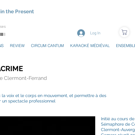
in the Present
uses
Log In
NS
REVIEW
CIRCUM CANTUM
KARAOKÉ MÉDIÉVAL
ENSEMBL
ACRIME
 de Clermont-Ferrand
c la voix et le corps en mouvement,
et permettre à des
r un spectacle professionnel
Initié au cours d
Sémaphore de Ce
Clermont-Auvergn