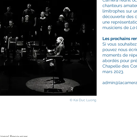
Camera réunit o
chanteurs amateur
limitrophes sur u
découverte des 
une représentati
musiciens de
La 
Les prochains r
Si vous souhaitez
pouvez nous écrir
moments de répéti
abordés pour pré
Chapelle des Cord
mars 2023.
admin@lacamera
© Kai Duc Luong
ional Resources