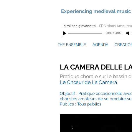
Experiencing medieval music 
Io mi son giovanetta
-
CD Visions Amoure
00:00
/
00:00
THE ENSEMBLE
AGENDA
CREATIO
LA CAMERA DELLE L
Pratique chorale sur le bassin
Le Chœur de La Camera
Objectif : Pratique occasionnelle ave
choristes amateurs de se produire su
Publics : Tous publics