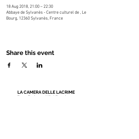
18 Aug 2018, 21:00 – 22:30
Abbaye de Sylvanès - Centre culturel de , Le
Bourg, 12360 Sylvanès, France
Share this event
LA CAMERA DELLE LACRIME
Bruno Bonhoure / Khaï-Dong Luong
Newsletter
Educational Resources
Pro Area
Choir Member Section