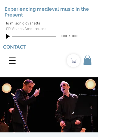
Experiencing medieval music in the
Present
Io mi son giovanetta
CD Visions Amoureuses
00:00
/
00:00
CONTACT