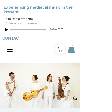
Experiencing medieval music in the
Present
Io mi son giovanetta
CD Visions Amoureuses
00:00
/
00:00
CONTACT