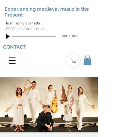
Experiencing medieval music in the
Present
Io mi son giovanetta
CD Visions Amoureuses
00:00
/
00:00
CONTACT