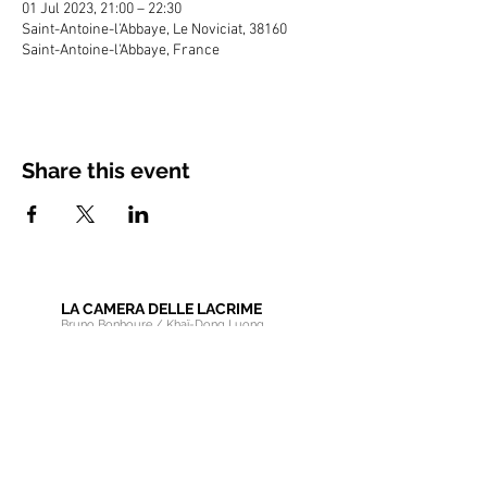
01 Jul 2023, 21:00 – 22:30
Saint-Antoine-l'Abbaye, Le Noviciat, 38160
Saint-Antoine-l'Abbaye, France
Share this event
LA CAMERA DELLE LACRIME
Bruno Bonhoure / Khaï-Dong Luong
Newsletter
Educational Resources
Pro Area
Choir Member Section