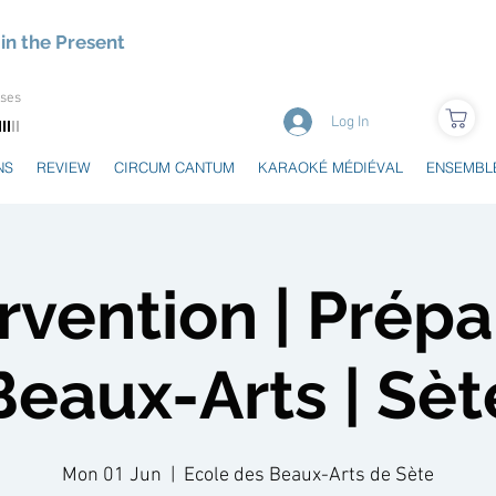
in the Present
uses
Log In
NS
REVIEW
CIRCUM CANTUM
KARAOKÉ MÉDIÉVAL
ENSEMBL
rvention | Prép
Beaux-Arts | Sèt
Mon 01 Jun
  |  
Ecole des Beaux-Arts de Sète