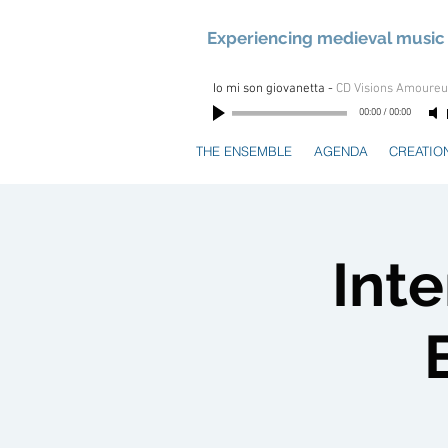
Experiencing medieval music 
Io mi son giovanetta
-
CD Visions Amoure
00:00
/
00:00
THE ENSEMBLE
AGENDA
CREATIO
Inte