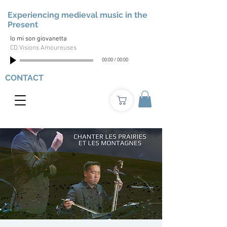
Experiencing medieval music in the
Present
Io mi son giovanetta
CD Visions Amoureuses
00:00
/
00:00
CONTACT