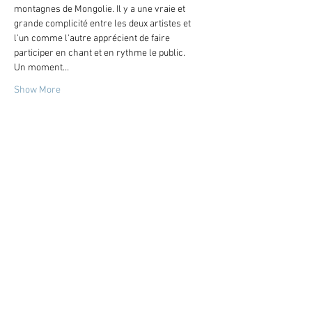
montagnes de Mongolie. Il y a une vraie et 
grande complicité entre les deux artistes et 
l'un comme l'autre apprécient de faire 
participer en chant et en rythme le public.
Un moment…
Show More
Share this event
LA CAMERA DELLE LACRIME
Bruno Bonhoure / Khaï-Dong Luong
Newsletter
Educational Resources