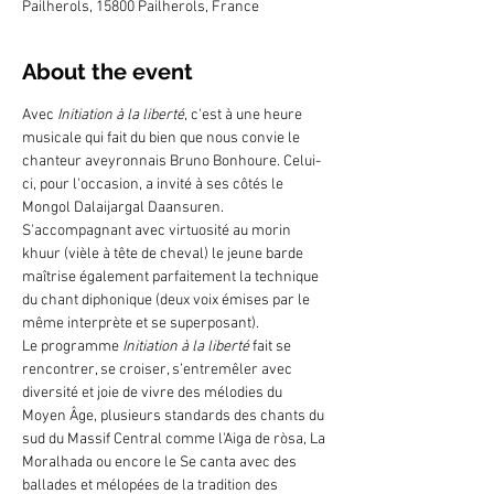
Pailherols, 15800 Pailherols, France
About the event
Avec
 Initiation à la liberté
, c'est à une heure 
musicale qui fait du bien que nous convie le 
chanteur aveyronnais Bruno Bonhoure. Celui-
ci, pour l'occasion, a invité à ses côtés le 
Mongol Dalaijargal Daansuren. 
S'accompagnant avec virtuosité au morin 
khuur (vièle à tête de cheval) le jeune barde 
maîtrise également parfaitement la technique 
du chant diphonique (deux voix émises par le 
même interprète et se superposant).
Le programme 
Initiation à la liberté 
fait se 
rencontrer, se croiser, s’entremêler avec 
diversité et joie de vivre des mélodies du 
Moyen Âge, plusieurs standards des chants du 
sud du Massif Central comme l'Aiga de ròsa, La 
Moralhada ou encore le Se canta avec des 
ballades et mélopées de la tradition des 