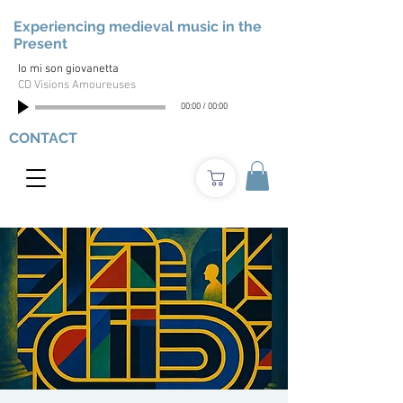
Experiencing medieval music in the
Present
Io mi son giovanetta
CD Visions Amoureuses
00:00
/
00:00
CONTACT