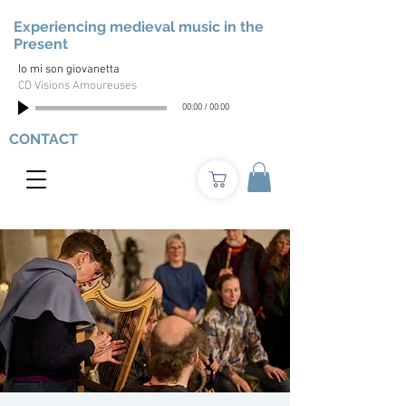
Experiencing medieval music in the
Present
Io mi son giovanetta
CD Visions Amoureuses
00:00
/
00:00
CONTACT