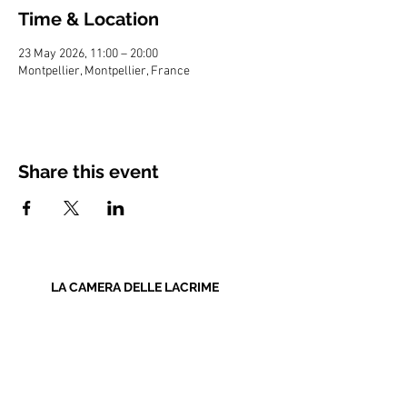
Time & Location
23 May 2026, 11:00 – 20:00
Montpellier, Montpellier, France
Share this event
LA CAMERA DELLE LACRIME
Bruno Bonhoure / Khaï-Dong Luong
Newsletter
Educational Resources
Pro Area