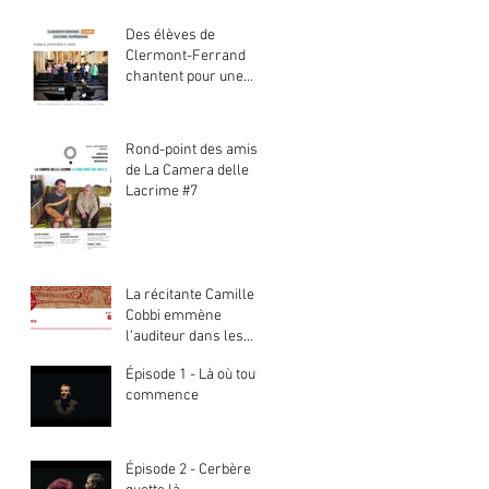
Des élèves de
Clermont-Ferrand
chantent pour une
web-série.
Rond-point des amis
de La Camera delle
Lacrime #7
La récitante Camille
Cobbi emmène
l’auditeur dans les
neuf sphères du
Épisode 1 - Là où tout
paradis
commence
Épisode 2 - Cerbère