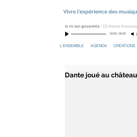
Vivre l'expérience des musiq
Io mi son giovanetta
-
CD Visions Amoure
00:00
/
00:00
L'ENSEMBLE
AGENDA
CRÉATIONS
Dante joué au châtea