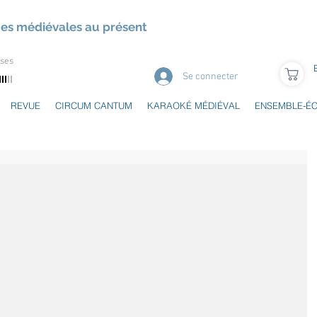
ues médiévales au présent
uses
Se connecter
REVUE
CIRCUM CANTUM
KARAOKÉ MÉDIÉVAL
ENSEMBLE-É
u