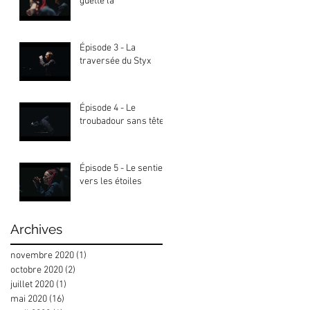
guette là
Épisode 3 - La
traversée du Styx
Épisode 4 - Le
troubadour sans tête
Épisode 5 - Le sentier
vers les étoiles
Archives
novembre 2020
(1)
1 post
octobre 2020
(2)
2 posts
juillet 2020
(1)
1 post
mai 2020
(16)
16 posts