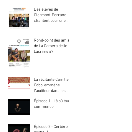
Des élèves de
Clermont-Ferrand
chantent pour une
web-série.
Rond-point des amis
de La Camera delle
Lacrime #7
La récitante Camille
Cobbi emmène
l’auditeur dans les
neuf sphères du
Épisode 1 - Là où tout
paradis
commence
Épisode 2 - Cerbère