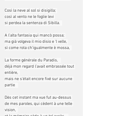
Così la neve al sol si disigilla; 
così al vento ne le foglie levi 
si perdea la sentenza di Sibilla.  
A l’alta fantasia qui mancò possa; 
ma già volgeva il mio disio e ‘l velle, 
sì come rota ch’igualmente è mossa,  
La forme générale du Paradis,   
déjà mon regard l’avait embrassée tout 
entière,  
mais ne s’était encore fixé sur aucune 
partie   
Dès cet instant ma vue fut au-dessus 
de mes paroles, qui cèdent à une telle 
vision,  