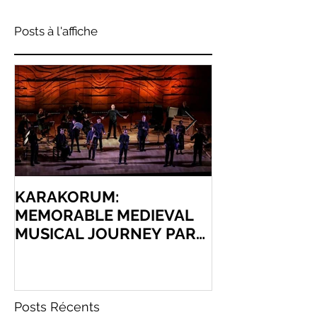
Posts à l'affiche
KARAKORUM:
KARAKORUM 
MEMORABLE MEDIEVAL
AUSTRALIAN
MUSICAL JOURNEY PAR
BRANDENBU
EXCELLENCE
ORCHESTRA
Posts Récents