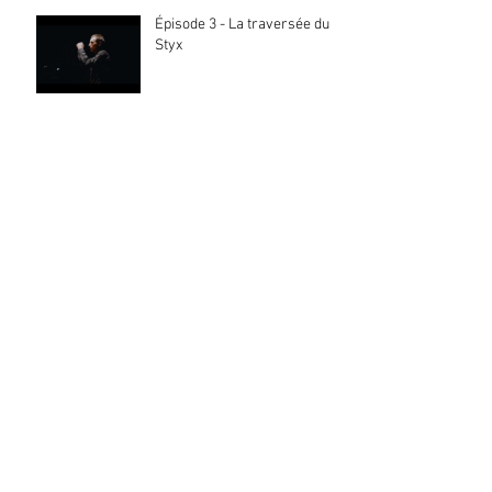
Épisode 3 - La traversée du
Styx
Épisode 4 - Le troubadour
sans tête
Épisode 5 - Le sentier vers
les étoiles
Archives
novembre 2020
(1)
1 post
octobre 2020
(2)
2 posts
juillet 2020
(1)
1 post
mai 2020
(16)
16 posts