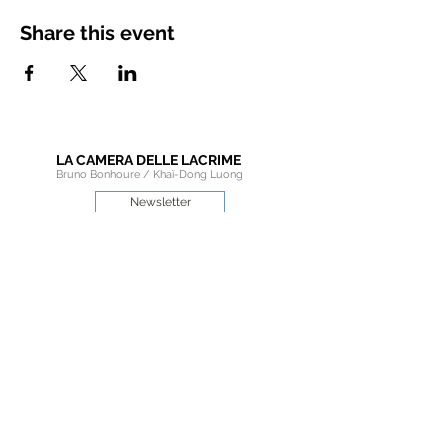
Share this event
LA CAMERA DELLE LACRIME
Bruno Bonhoure / Khaï-Dong Luong
Newsletter
Educational Resources
Pro Area
Choir Member Section
Connect with the Friends
of
La Camera delle Lacrime
on social media.